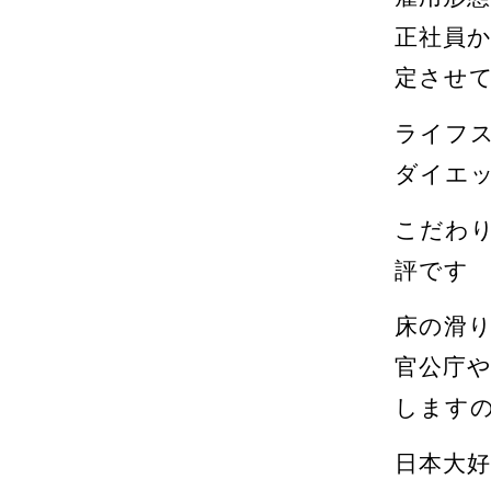
正社員
定させ
ライフ
ダイエ
こだわ
評です
床の滑
官公庁や
します
日本大