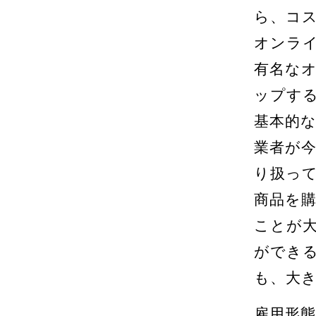
ら、コ
オンラ
有名な
ップす
基本的
業者が
り扱っ
商品を
ことが
ができ
も、大
雇用形